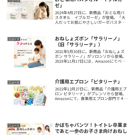
ニュース
ゼ」
2024年4月27日に、新商品「おとな用バ
スタオル イブルガーゼ」が登場。「大
人だってお肌にやさしいガーゼバスタオ
ルを使いたい。」ガーゼ好きなおとなの
願いを叶えるために、イブルガーゼは生
まれました。心ほぐれる６重ガーゼの柔
おねしょズボン「サラリーノ」
ニュース
らかさを、おとなも体験したいですよ
（旧「サラリーナ」）
ね。一般的なタオルと比較して1.5倍もの
吸水力を誇るから、敏感肌の方でも安心
2021年5月30日に、新商品「おねしょズ
してお使いいただけます。
ボン サラリーノ」がソロンソから登場。
2023年11月17日には、Amazonにてベス
トセラー1位を獲得。「子どものおねしょ
卒業を応援したいけど、余裕がない…」
と悩むママのために生まれた商品です。
介護用エプロン「ピタリーナ」
ニュース
2022年12月27日に、新商品「介護用エプ
ロン ピタリーナ」がプレンソから登場。
Amazonにて、食事用エプロン部門で４冠
を達成。「もっとオシャレで機能性のあ
るエプロンがほしい！」。高齢者とその
家族の声から生まれた介護用エプロンで
す。
かぼちゃパンツ！トイトレ卒業ま
ニュース
であと一歩のお子さま向けおねし