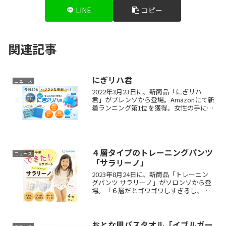
LINE
コピー
関連記事
にぎリハ君
ニュース
2022年3月23日に、新商品「にぎリハ
君」がプレンソから登場。Amazonにて新
着ランニング第1位を獲得。女性の手にも
なじむ新改良デザインだから、毎日の
「にぎにぎ習慣」がムリなく続く！でき
るにぎリハ君は、あなたの「明日の健
康」をお約束します。
４層タイプのトレーニングパンツ
ニュース
「サラリーノ」
2023年8月24日に、新商品「トレーニン
グパンツ サラリーノ」がソロンソから登
場。「６層だとゴワゴワしすぎるし、３
層だとおしっこが漏れそうで心配…」サ
ラリーノの「おしっこの濡れた感覚」を
適度に感じる４層構造で、トイトレが自
然と進みます。
おとな用バスタオル「イブルガー